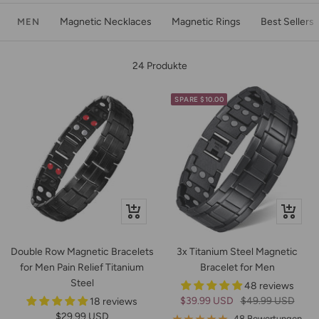
Magnetic Necklaces
Magnetic Rings
Best Sellers
MEN
24 Produkte
SPARE $10.00
Schnellansicht
Schnella
Double Row Magnetic Bracelets
3x Titanium Steel Magnetic
for Men Pain Relief Titanium
Bracelet for Men
Steel
48 reviews
Angebotspreis
Regulärer
$39.99 USD
$49.99 USD
18 reviews
Angebotspreis
$29.99 USD
Preis
48 Bewertungen