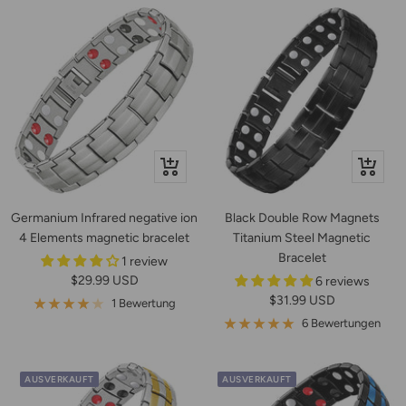
In
In
den
den
Warenkorb
Warenko
Germanium Infrared negative ion
Black Double Row Magnets
4 Elements magnetic bracelet
Titanium Steel Magnetic
Bracelet
1 review
Angebotspreis
$29.99 USD
6 reviews
Angebotspreis
$31.99 USD
1 Bewertung
6 Bewertungen
AUSVERKAUFT
AUSVERKAUFT