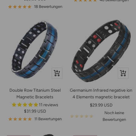
18 Bewertungen
Schnellansicht
In
den
Warenko
Double Row Titanium Steel
Germanium Infrared negative ion
Magnetic Bracelets
4 Elements magnetic bracelet
11 reviews
Angebotspreis
$29.99 USD
Angebotspreis
$31.99 USD
Noch keine
11 Bewertungen
Bewertungen