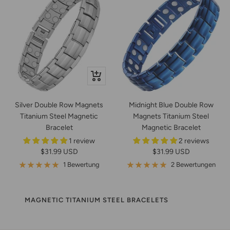
In
den
Warenkorb
Silver Double Row Magnets
Midnight Blue Double Row
Titanium Steel Magnetic
Magnets Titanium Steel
Bracelet
Magnetic Bracelet
1 review
2 reviews
Angebotspreis
Angebotspreis
$31.99 USD
$31.99 USD
1 Bewertung
2 Bewertungen
MAGNETIC TITANIUM STEEL BRACELETS