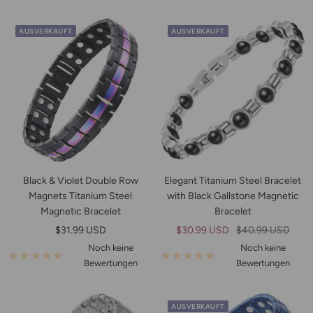
AUSVERKAUFT
AUSVERKAUFT
Black & Violet Double Row
Elegant Titanium Steel Bracelet
Magnets Titanium Steel
with Black Gallstone Magnetic
Magnetic Bracelet
Bracelet
Angebotspreis
Angebotspreis
Regulärer
$31.99 USD
$30.99 USD
$40.99 USD
Preis
Noch keine
Noch keine
Bewertungen
Bewertungen
AUSVERKAUFT