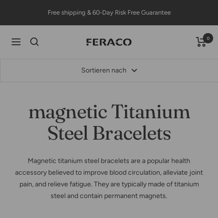
Direkt
Free shipping & 60-Day Risk Free Guarantee
zum
Inhalt
0
Feracojewelry
Navigation
Sortieren nach
magnetic Titanium
Steel Bracelets
Magnetic titanium steel bracelets are a popular health
accessory believed to improve blood circulation, alleviate joint
pain, and relieve fatigue. They are typically made of titanium
steel and contain permanent magnets.