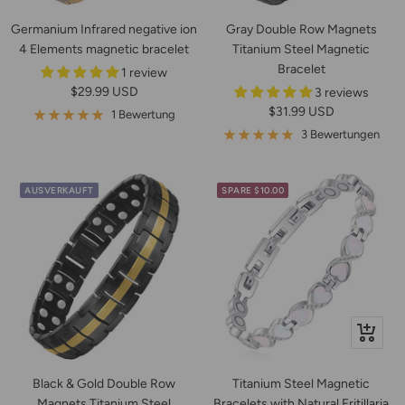
Warenko
Germanium Infrared negative ion
Gray Double Row Magnets
4 Elements magnetic bracelet
Titanium Steel Magnetic
Bracelet
1 review
Angebotspreis
$29.99 USD
3 reviews
Angebotspreis
$31.99 USD
1 Bewertung
3 Bewertungen
AUSVERKAUFT
SPARE $10.00
In
den
Warenko
Black & Gold Double Row
Titanium Steel Magnetic
Magnets Titanium Steel
Bracelets with Natural Fritillaria