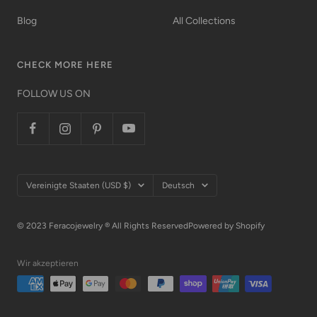
Blog
All Collections
CHECK MORE HERE
FOLLOW US ON
Land/Region
Sprache
Vereinigte Staaten (USD $)
Deutsch
© 2023 Feracojewelry ® All Rights Reserved
Powered by Shopify
Wir akzeptieren