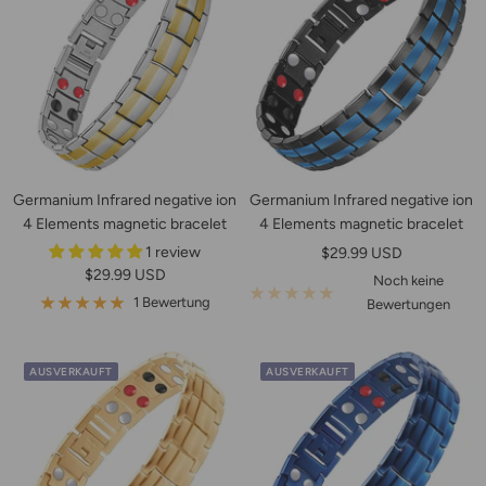
Germanium Infrared negative ion
Germanium Infrared negative ion
4 Elements magnetic bracelet
4 Elements magnetic bracelet
1 review
Angebotspreis
$29.99 USD
Angebotspreis
$29.99 USD
Noch keine
1 Bewertung
Bewertungen
AUSVERKAUFT
AUSVERKAUFT