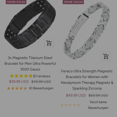
SPARE $10.00
SPARE $20.00
Schnellansicht
In
3x Magnetic Titanium Steel
den
Bracelet for Men Ultra Powerful
Warenko
3500 Gauss
Feraco Ultra Strength Magnetic
61 reviews
Bracelets for Women with
Angebotspreis
Regulärer
$39.99 USD
$49.99 USD
Neodymium Therapy Magnets &
Preis
61 Bewertungen
Sparkling Zirconia
Angebotspreis
Regulärer
$49.99 USD
$69.99 USD
Preis
Noch keine
Bewertungen