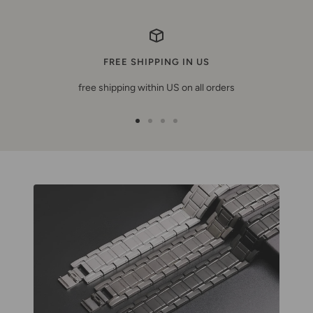
FREE SHIPPING IN US
free shipping within US on all orders
Zur
Zur
Zur
Zur
Slide
Slide
Slide
Slide
1
2
3
4
gehen
gehen
gehen
gehen