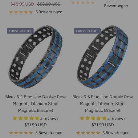
Angebotspreis
Regulärer
$48.99 USD
$58.99 USD
Bewertungen
Preis
5 Bewertungen
AUSVERKAUFT
AUSVERKAUFT
Black & 2 Blue Line Double Row
Black & 3 Blue Line Double Row
Magnets Titanium Steel
Magnets Titanium Steel
Magnetic Bracelet
Magnetic Bracelet
3 reviews
3 reviews
Angebotspreis
Angebotspreis
$31.99 USD
$31.99 USD
3 Bewertungen
3 Bewertungen