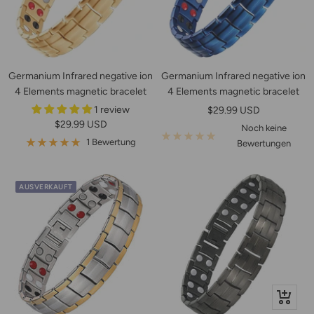
Germanium Infrared negative ion
Germanium Infrared negative ion
4 Elements magnetic bracelet
4 Elements magnetic bracelet
1 review
Angebotspreis
$29.99 USD
Angebotspreis
$29.99 USD
Noch keine
1 Bewertung
Bewertungen
AUSVERKAUFT
In
den